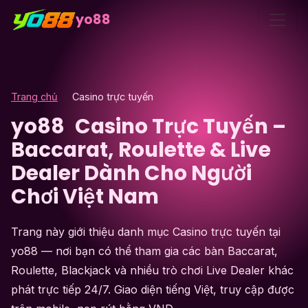
yo88
Trang chủ
Casino trực tuyến
yo88
Casino Trực Tuyến –
Baccarat, Roulette & Live
Dealer Dành Cho Người
Chơi Việt Nam
Trang này giới thiệu danh mục Casino trực tuyến tại
yo88 — nơi bạn có thể tham gia các bàn Baccarat,
Roulette, Blackjack và nhiều trò chơi Live Dealer khác
phát trực tiếp 24/7. Giao diện tiếng Việt, truy cập được