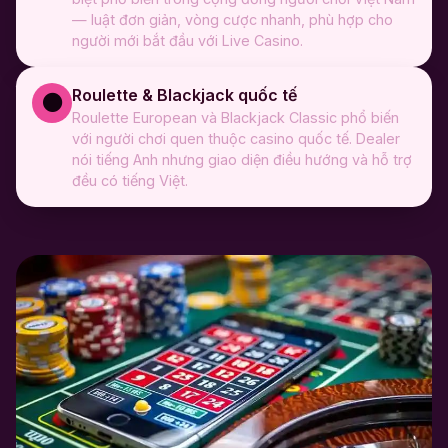
— luật đơn giản, vòng cược nhanh, phù hợp cho
người mới bắt đầu với Live Casino.
Roulette & Blackjack quốc tế
Roulette European và Blackjack Classic phổ biến
với người chơi quen thuộc casino quốc tế. Dealer
nói tiếng Anh nhưng giao diện điều hướng và hỗ trợ
đều có tiếng Việt.