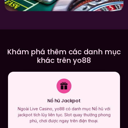
Khám phá thêm các danh mục
khác trên yo88
Nổ hũ Jackpot
Ngoài Live Casino, yo88 có danh mục Nổ hũ với
jackpot tích lũy liên tục. Slot quay thưởng phong
phú, chơi được ngay trên điện thoại.