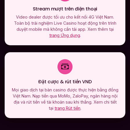
Stream mượt trên điện thoại
Video dealer được tối ưu cho kết nối 4G Việt Nam.
Toàn bộ trải nghiệm Live Casino hoạt động trên trình
duyệt mobile mà không cần tải app. Xem thêm tại
trang Ứng dụng
.
Đặt cược & rút tiền VND
Mọi giao dịch tại bàn casino được thực hiện bằng đồng
Việt Nam. Nạp tiền qua MoMo, ZaloPay, ngân hàng nội
địa và rút tiền về tài khoản sau khi thắng. Xem chi tiết
tại
trang Rút tiền
.