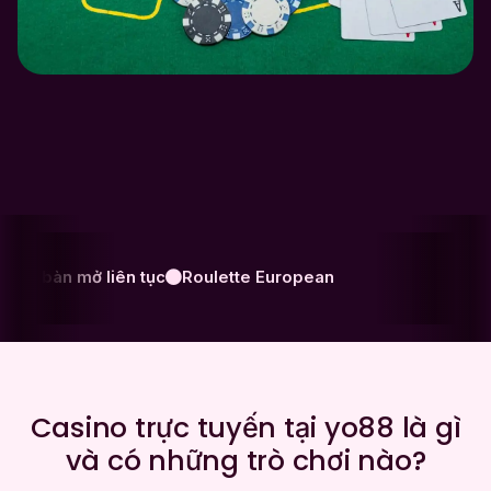
arat bàn mở liên tục
Roulette European & American
Black
Casino trực tuyến tại yo88 là gì
và có những trò chơi nào?